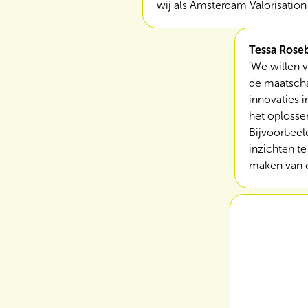
wij als Amsterdam Valorisatio
Tessa Rose
‘We willen 
de maatscha
innovaties i
het oplosse
Bijvoorbeel
inzichten te
maken van on