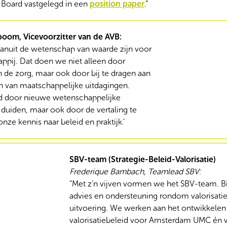
n Board vastgelegd in een
position paper
.”
boom, Vicevoorzitter van de AVB
:
vanuit de wetenschap van waarde zijn voor
ppij. Dat doen we niet alleen door
n de zorg, maar ook door bij te dragen aan
n van maatschappelijke uitdagingen.
d door nieuwe wetenschappelijke
 duiden, maar ook door de vertaling te
ze kennis naar beleid en praktijk.’
SBV-team (Strategie-Beleid-Valorisatie)
Frederique Bambach, Teamlead SBV:
“Met z’n vijven vormen we het SBV-team. Bi
advies en ondersteuning rondom valorisatiev
uitvoering. We werken aan het ontwikkelen
valorisatiebeleid voor Amsterdam UMC én w